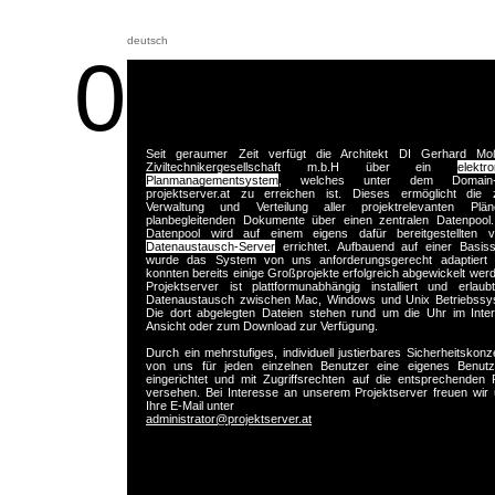
deutsch
0
Seit geraumer Zeit verfügt die Architekt DI Gerhard Mo
Ziviltechnikergesellschaft m.b.H über ein
elektr
Planmanagementsystem
, welches unter dem Domain
projektserver.at zu erreichen ist. Dieses ermöglicht die z
Verwaltung und Verteilung aller projektrelevanten Pl
planbegleitenden Dokumente über einen zentralen Datenpool.
Datenpool wird auf einem eigens dafür bereitgestellten vir
Datenaustausch-Server
errichtet. Aufbauend auf einer Basiss
wurde das System von uns anforderungsgerecht adaptiert
konnten bereits einige Großprojekte erfolgreich abgewickelt wer
Projektserver ist
plattformunabhängig
installiert und erlaub
Datenaustausch zwischen Mac, Windows und Unix Betriebssy
Die dort abgelegten Dateien stehen rund um die Uhr im Inter
Ansicht oder zum Download zur Verfügung.
Durch ein mehrstufiges, individuell justierbares Sicherheitskonz
von uns für jeden einzelnen Benutzer eine eigenes Benutz
eingerichtet und mit Zugriffsrechten auf die entsprechenden 
versehen. Bei Interesse an unserem Projektserver freuen wir
Ihre E-Mail unter
administrator@projektserver.at