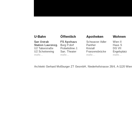
U-Bahn
Öffentlich
Apotheken
Wohnen
San Ustrab
FS Apohaus
Schwarzer Adler
Wien II
Station Laurenzg.
Burg P.dorf
Panther
Haus S
U2 Taborstraße
Probebühne J.
Kristall
DG VII
U2 Schottenring
San. Theater
Franzensbrücke
Engelsplatz
mehr...
mehr...
mehr...
mehr...
Architekt Gerhard Moßburger ZT GesmbH, Niederhofstrasse 26/4, A-1120 Wien